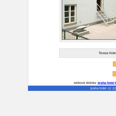
Terasa Hote
P
R
webová stránka:
praha hotel 
praha hotel
.cz (c