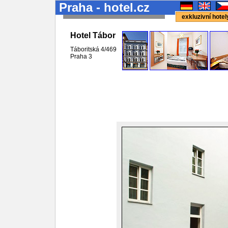
Praha - hotel.cz
exkluzivní hote
Hotel Tábor
Táboritská 4/469
Praha 3