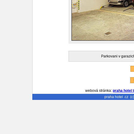
Parkovani v garazic
P
R
webová stránka:
praha hotel 
praha hotel
.cz (c